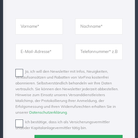
Ja, ich will den Newsletter mit Infos, Neuigkeiten,
Verkaufsansätzen und Rabatten von VorFina kostenfrei
abonnieren. Selbstverständlich behandeln wir Ihre Daten
vertraulich. Sie können den Newsletter jederzeit abbestellen.
Hinweise zum Einsatz unseres Versanddienstleisters
Mailchimp, der Protokollierung Ihrer Anmeldung, der
Erfolgsmessung und Ihren Widerrufsrechten erhalten Sie in
unserer
Datenschutzerklärung
.
Ich bestätige, dass ich als Versicherungsvermittler
und/oder Kapitalanlagevermittler tätig bin.