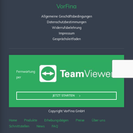
VorFina
Allgemeine Geschäftsbedingungen
Datenschutzbestimmungen
Widerrufsbelehrung
Impressum
Gesprächsleitfaden
Fernwartung
per
JETZT STARTEN
Copyright VorFina GmbH
Home
Produkte
Erhebungsbögen
Preise
Über uns
Schnittstellen
News
FAQ