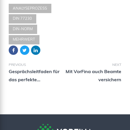
ANALYSEPROZESS
DIN 77230
DIN-NORM
MEHRWERT
PREVIOUS
NEXT
Gesprächsleitfaden für
Mit VorFina auch Beamte
das perfekte
versichern
Kundengespräch