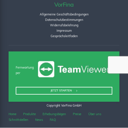
VorFina
Allgemeine Geschäftsbedingungen
Datenschutzbestimmungen
Widerrufsbelehrung
Impressum
Gesprächsleitfaden
Fernwartung
per
JETZT STARTEN
Copyright VorFina GmbH
Home
Produkte
Erhebungsbögen
Preise
Über uns
Schnittstellen
News
FAQ