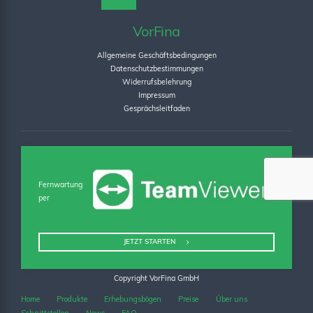
VorFina
Allgemeine Geschäftsbedingungen
Datenschutzbestimmungen
Widerrufsbelehrung
Impressum
Gesprächsleitfaden
Fernwartung
per
JETZT STARTEN
Copyright VorFina GmbH
Home
Produkte
Erhebungsbögen
Preise
Über uns