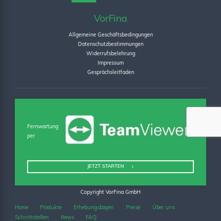
VorFina
Allgemeine Geschäftsbedingungen
Datenschutzbestimmungen
Widerrufsbelehrung
Impressum
Gesprächsleitfaden
Fernwartung
per
JETZT STARTEN
Copyright VorFina GmbH
Home
Produkte
Erhebungsbögen
Preise
Über uns
Schnittstellen
News
FAQ