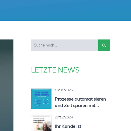
LETZTE NEWS
16/01/2025
Prozesse automatisieren
und Zeit sparen mit
individualisierbaren
27/12/2024
Formularen
Ihr Kunde ist