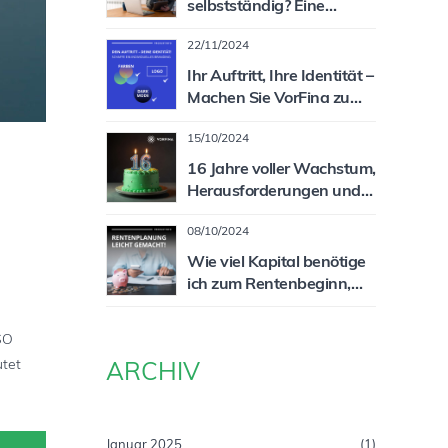
selbstständig? Eine
spannende und lukrative
22/11/2024
Zielgruppe für Sie als
Vermittler!
Ihr Auftritt, Ihre Identität –
Machen Sie VorFina zu
Ihrem System!
15/10/2024
16 Jahre voller Wachstum,
Herausforderungen und
Erfolg!
08/10/2024
Wie viel Kapital benötige
ich zum Rentenbeginn,
um meine Rentenlücke zu
schließen?
ISO
utet
ARCHIV
Januar 2025
(1)