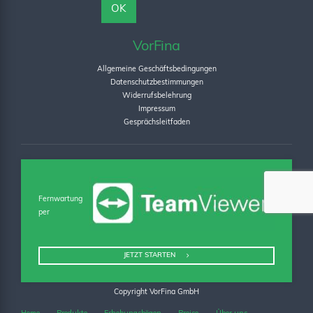
VorFina
Allgemeine Geschäftsbedingungen
Datenschutzbestimmungen
Widerrufsbelehrung
Impressum
Gesprächsleitfaden
Fernwartung
per
JETZT STARTEN
Copyright VorFina GmbH
Home
Produkte
Erhebungsbögen
Preise
Über uns