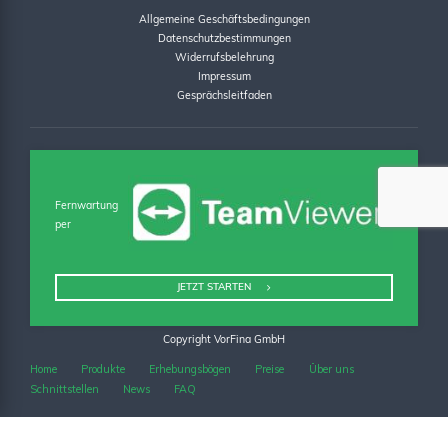
Allgemeine Geschäftsbedingungen
Datenschutzbestimmungen
Widerrufsbelehrung
Impressum
Gesprächsleitfaden
Fernwartung
per
JETZT STARTEN
Copyright VorFina GmbH
Home
Produkte
Erhebungsbögen
Preise
Über uns
Schnittstellen
News
FAQ