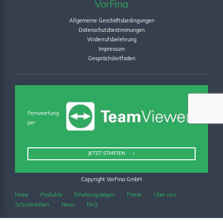
VorFina
Allgemeine Geschäftsbedingungen
Datenschutzbestimmungen
Widerrufsbelehrung
Impressum
Gesprächsleitfaden
Fernwartung
per
JETZT STARTEN
Copyright VorFina GmbH
Home
Produkte
Erhebungsbögen
Preise
Über uns
Schnittstellen
News
FAQ