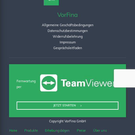
VorFina
Allgemeine Geschäftsbedingungen
Datenschutzbestimmungen
Widerrufsbelehrung
Impressum
Gesprächsleitfaden
Fernwartung
per
JETZT STARTEN
Copyright VorFina GmbH
Home
Produkte
Erhebungsbögen
Preise
Über uns