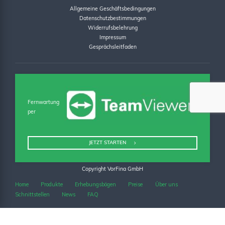
Allgemeine Geschäftsbedingungen
Datenschutzbestimmungen
Widerrufsbelehrung
Impressum
Gesprächsleitfaden
Fernwartung
per
JETZT STARTEN
Copyright VorFina GmbH
Home
Produkte
Erhebungsbögen
Preise
Über uns
Schnittstellen
News
FAQ