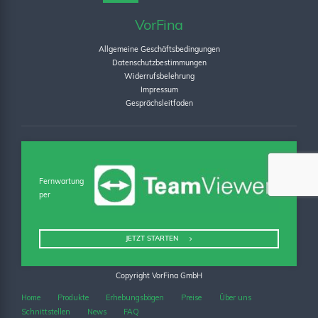
VorFina
Allgemeine Geschäftsbedingungen
Datenschutzbestimmungen
Widerrufsbelehrung
Impressum
Gesprächsleitfaden
Fernwartung
per
JETZT STARTEN
Copyright VorFina GmbH
Home
Produkte
Erhebungsbögen
Preise
Über uns
Schnittstellen
News
FAQ