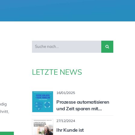
LETZTE NEWS
16/01/2025
Prozesse automatisieren
ndig
und Zeit sparen mit
ritt,
individualisierbaren
27/12/2024
Formularen
Ihr Kunde ist