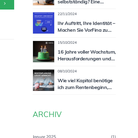
selbstständig? Eine
spannende und lukrative
22/11/2024
Zielgruppe für Sie als
Vermittler!
Ihr Auftritt, Ihre Identität –
Machen Sie VorFina zu
Ihrem System!
15/10/2024
16 Jahre voller Wachstum,
Herausforderungen und
Erfolg!
08/10/2024
Wie viel Kapital benötige
ich zum Rentenbeginn,
um meine Rentenlücke zu
schließen?
ARCHIV
Januar 2025
(1)