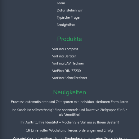
Team
Dafür stehen wir
Typische Fragen
Neuigkeiten
Produkte
VorFina Kompass
VorFina Berater
VorFina bAV Rechner
VorFina DIN 77230
VorFina Schnellrechner
Neuigkeiten
Prozesse automatisieren und Zeit sparen mit individualisierbaren Formularen
Ihr Kunde ist selbstständig? Eine spannende und lukrative Zielgruppe für Sie
als Vermittler!
Ihr Auftritt, Ihre Identität – Machen Sie VorFina zu Ihrem System!
16 Jahre voller Wachstum, Herausforderungen und Erfolg!
Wie viel Kapital benötige ich zum Rentenbeginn, um meine Rentenlücke zu