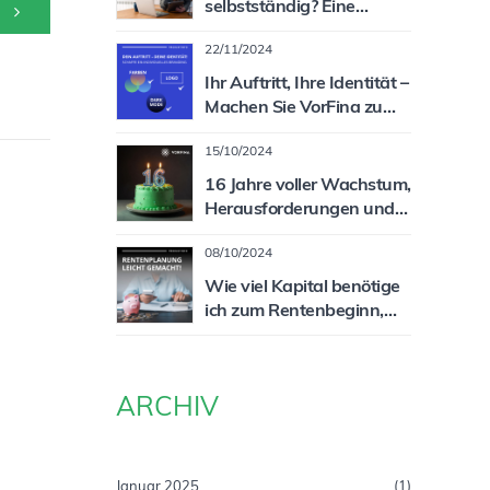
selbstständig? Eine
spannende und lukrative
22/11/2024
Zielgruppe für Sie als
Vermittler!
Ihr Auftritt, Ihre Identität –
Machen Sie VorFina zu
Ihrem System!
15/10/2024
16 Jahre voller Wachstum,
Herausforderungen und
Erfolg!
08/10/2024
Wie viel Kapital benötige
ich zum Rentenbeginn,
um meine Rentenlücke zu
schließen?
ARCHIV
Januar 2025
(1)