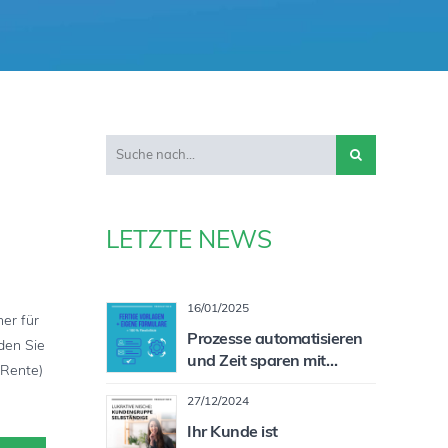
LETZTE NEWS
16/01/2025
er für
Prozesse automatisieren
den Sie
und Zeit sparen mit
-Rente)
individualisierbaren
27/12/2024
Formularen
Ihr Kunde ist