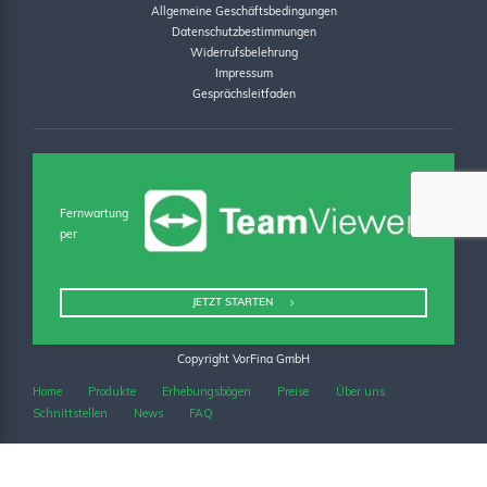
Allgemeine Geschäftsbedingungen
Datenschutzbestimmungen
Widerrufsbelehrung
Impressum
Gesprächsleitfaden
Fernwartung
per
JETZT STARTEN
Copyright VorFina GmbH
Home
Produkte
Erhebungsbögen
Preise
Über uns
Schnittstellen
News
FAQ