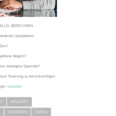
RALLEL BERECHNEN
hiedenen Sparplänen
Zins?
späterer Beginn?
ne niedrigere Sparrate?
tion/ Teuerung zu berücksichtigen.
ogin.
Sparplan
NG
INFLATION
E
SZENARIEN
ZINSEN