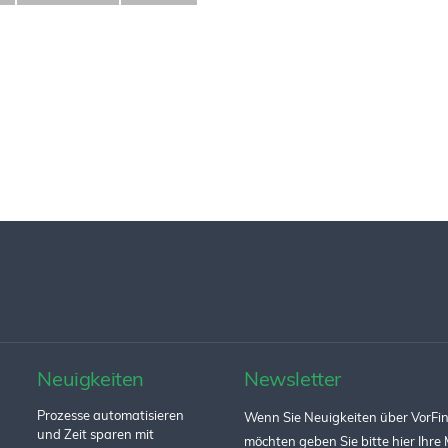
Neuigkeiten
Newsletter
Prozesse automatisieren
Wenn Sie Neuigkeiten über VorFin
und Zeit sparen mit
möchten geben Sie bitte hier Ihre 