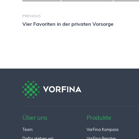
PREVIOUS
Vier Favoriten in der privaten Vorsorge
Über uns
Produkte
Team
VorFina Kompass
Dafür stehen wir
VorFina Berater