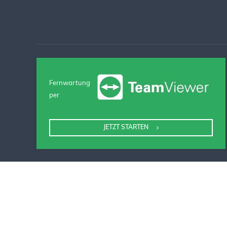
Fernwartung
per
JETZT STARTEN