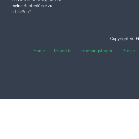
ich zum Rentenbeginn, um
meine Rentenlücke zu
schließen?
Copyright Vor
Home
Produkte
Erhebungsbögen
Preise