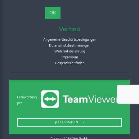
VorFina
Allgemeine Geschäftsbedingungen
Datenschutzbestimmungen
Widerrufsbelehrung
Impressum
Gesprächsleitfaden
Fernwartung
per
JETZT STARTEN
Copyright VorFina GmbH