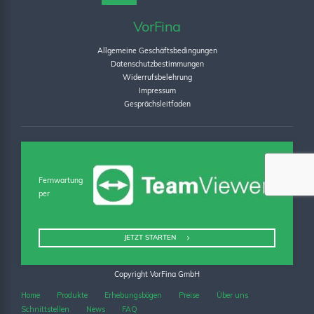
VorFina
Allgemeine Geschäftsbedingungen
Datenschutzbestimmungen
Widerrufsbelehrung
Impressum
Gesprächsleitfaden
Fernwartung
per
JETZT STARTEN
Copyright VorFina GmbH
Home
Produkte
Erhebungsbögen
Preise
Über uns
Schnittstellen
News
FAQ