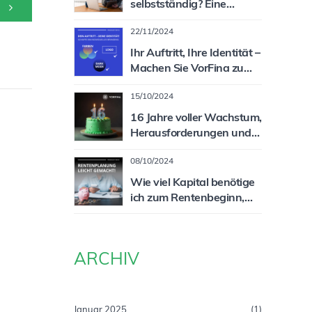
selbstständig? Eine
spannende und lukrative
22/11/2024
Zielgruppe für Sie als
Vermittler!
Ihr Auftritt, Ihre Identität –
Machen Sie VorFina zu
Ihrem System!
15/10/2024
16 Jahre voller Wachstum,
Herausforderungen und
Erfolg!
08/10/2024
Wie viel Kapital benötige
ich zum Rentenbeginn,
um meine Rentenlücke zu
schließen?
ARCHIV
Januar 2025
(1)