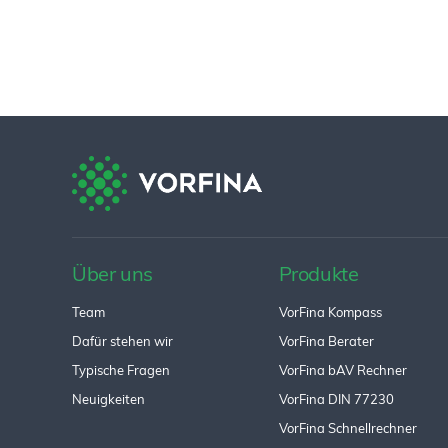
Über uns
Produkte
Team
VorFina Kompass
Dafür stehen wir
VorFina Berater
Typische Fragen
VorFina bAV Rechner
Neuigkeiten
VorFina DIN 77230
VorFina Schnellrechner