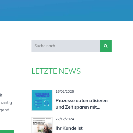
LETZTE NEWS
16/01/2025
it
Prozesse automatisieren
zeitig
und Zeit sparen mit
agend
individualisierbaren
27/12/2024
Formularen
Ihr Kunde ist