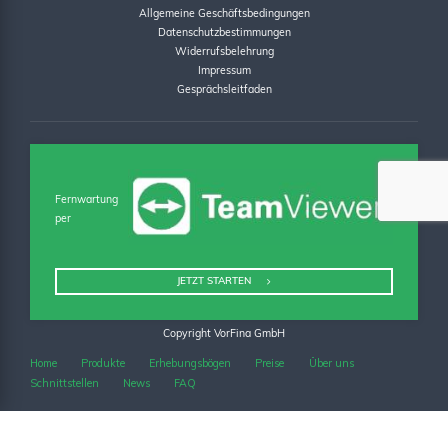
Allgemeine Geschäftsbedingungen
Datenschutzbestimmungen
Widerrufsbelehrung
Impressum
Gesprächsleitfaden
Fernwartung
per
JETZT STARTEN
Copyright VorFina GmbH
Home
Produkte
Erhebungsbögen
Preise
Über uns
Schnittstellen
News
FAQ