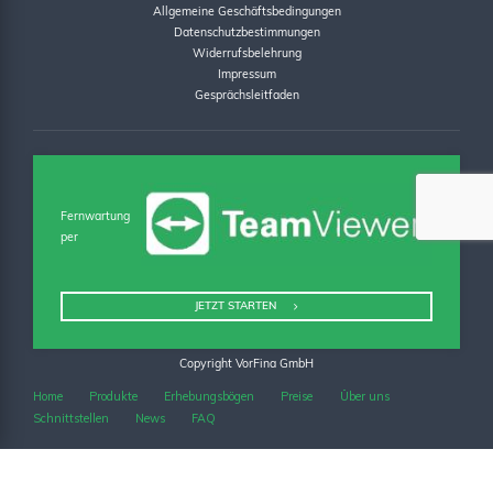
Allgemeine Geschäftsbedingungen
Datenschutzbestimmungen
Widerrufsbelehrung
Impressum
Gesprächsleitfaden
Fernwartung
per
JETZT STARTEN
Copyright VorFina GmbH
Home
Produkte
Erhebungsbögen
Preise
Über uns
Schnittstellen
News
FAQ