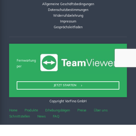
Allgemeine Geschäftsbedingungen
Datenschutzbestimmungen
Widerrufsbelehrung
Impressum
Gesprächsleitfaden
Fernwartung
per
JETZT STARTEN
Copyright VorFina GmbH
Home
Produkte
Erhebungsbögen
Preise
Über uns
Schnittstellen
News
FAQ