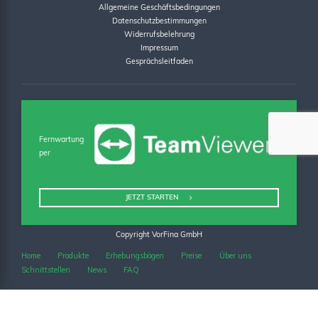
Allgemeine Geschäftsbedingungen
Datenschutzbestimmungen
Widerrufsbelehrung
Impressum
Gesprächsleitfaden
Fernwartung
per
JETZT STARTEN
Copyright VorFina GmbH
Home
Produkte
Erhebungsbögen
Preise
Über uns
Schnittstellen
News
FAQ