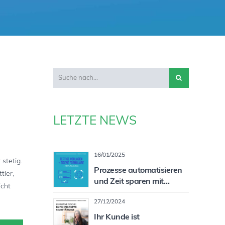
LETZTE NEWS
16/01/2025
stetig.
Prozesse automatisieren
tler,
und Zeit sparen mit
icht
individualisierbaren
27/12/2024
Formularen
Ihr Kunde ist