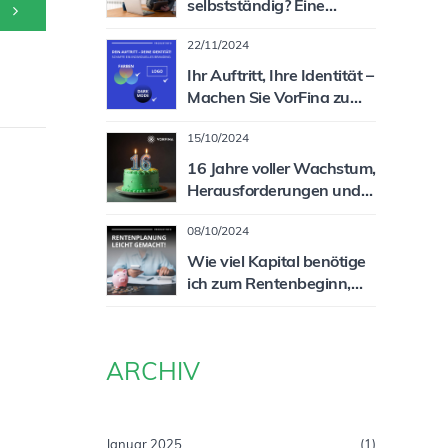
selbstständig? Eine
spannende und lukrative
22/11/2024
Zielgruppe für Sie als
Vermittler!
Ihr Auftritt, Ihre Identität –
Machen Sie VorFina zu
Ihrem System!
15/10/2024
16 Jahre voller Wachstum,
Herausforderungen und
Erfolg!
08/10/2024
Wie viel Kapital benötige
ich zum Rentenbeginn,
um meine Rentenlücke zu
schließen?
ARCHIV
Januar 2025
(1)