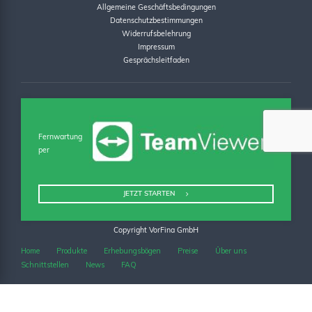
Allgemeine Geschäftsbedingungen
Datenschutzbestimmungen
Widerrufsbelehrung
Impressum
Gesprächsleitfaden
Fernwartung
per
JETZT STARTEN
Copyright VorFina GmbH
Home
Produkte
Erhebungsbögen
Preise
Über uns
Schnittstellen
News
FAQ