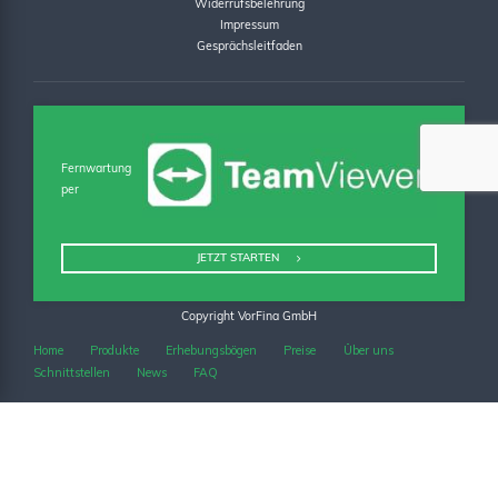
Widerrufsbelehrung
Impressum
Gesprächsleitfaden
Fernwartung
per
JETZT STARTEN
Copyright VorFina GmbH
Home
Produkte
Erhebungsbögen
Preise
Über uns
Schnittstellen
News
FAQ